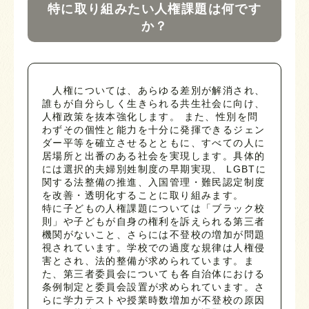
特に取り組みたい人権課題は何です
か？
人権については、あらゆる差別が解消され、
誰もが自分らしく生きられる共生社会に向け、
人権政策を抜本強化します。 また、性別を問
わずその個性と能力を十分に発揮できるジェン
ダー平等を確立させるとともに、すべての人に
居場所と出番のある社会を実現します。具体的
には選択的夫婦別姓制度の早期実現、 LGBTに
関する法整備の推進、入国管理・難民認定制度
を改善・透明化することに取り組みます。
特に子どもの人権課題については「ブラック校
則」や子どもが自身の権利を訴えられる第三者
機関がないこと、さらには不登校の増加が問題
視されています。学校での過度な規律は人権侵
害とされ、法的整備が求められています。ま
た、第三者委員会についても各自治体における
条例制定と委員会設置が求められています。さ
らに学力テストや授業時数増加が不登校の原因