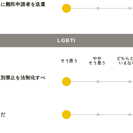
国に難民申請者を送還
LGBTI
やや
どちら
そう思う
そう思う
いえな
差別禁止を法制化すべ
きだ