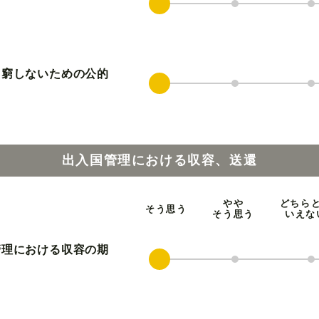
困窮しないための公的
出入国管理における収容、送還
やや
どちら
そう思う
そう思う
いえな
管理における収容の期