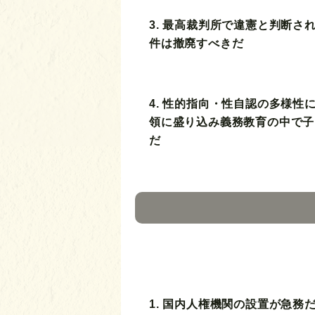
3. 最高裁判所で違憲と判断さ
件は撤廃すべきだ
4. 性的指向・性自認の多様性
領に盛り込み義務教育の中で子
だ
1. 国内人権機関の設置が急務