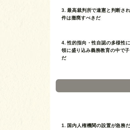
3. 最高裁判所で違憲と判断さ
件は撤廃すべきだ
4. 性的指向・性自認の多様性
領に盛り込み義務教育の中で子
だ
1. 国内人権機関の設置が急務