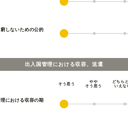
困窮しないための公的
出入国管理における収容、送還
やや
どちら
そう思う
そう思う
いえな
管理における収容の期