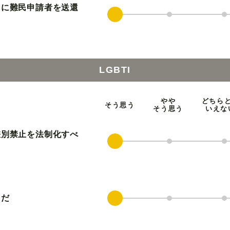
国に難民申請者を送還
LGBTI
やや
どちら
そう思う
そう思う
いえな
差別禁止を法制化すべ
きだ