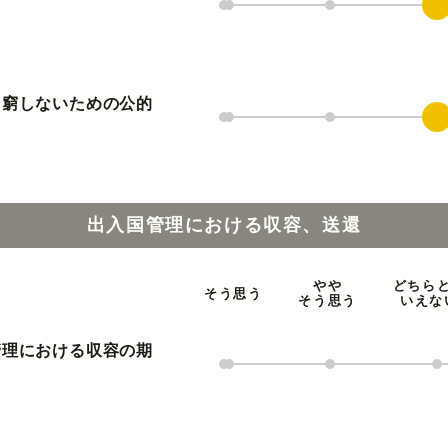
困窮しないための公的
出入国管理における収容、送還
やや
どちら
そう思う
そう思う
いえな
管理における収容の期