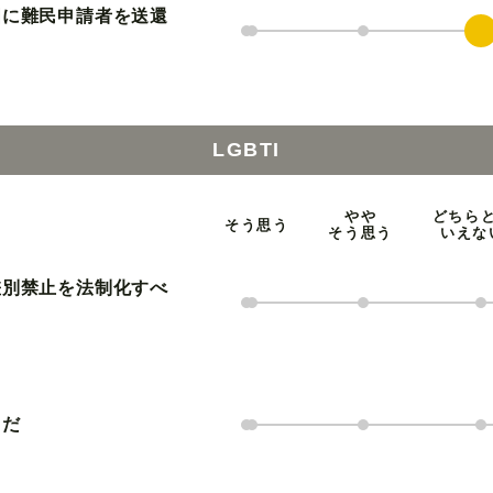
国に難民申請者を送還
LGBTI
やや
どちら
そう思う
そう思う
いえな
差別禁止を法制化すべ
きだ