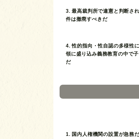
3. 最高裁判所で違憲と判断さ
件は撤廃すべきだ
4. 性的指向・性自認の多様性
領に盛り込み義務教育の中で子
だ
1. 国内人権機関の設置が急務