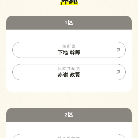
沖縄
1区
無所属
下地 幹郎
日本共産党
赤嶺 政賢
2区