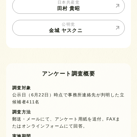
日本共産党
田村 貴昭
公明党
金城 ヤスクニ
アンケート調査概要
調査対象
公示日（6月22日）時点で事務所連絡先が判明した立
候補者411名
調査方法
郵送・メールにて、アンケート用紙を送付。FAXま
たはオンラインフォームにて回答。
実施期間