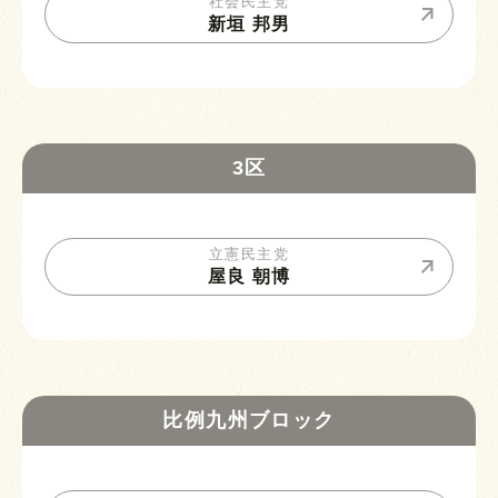
社会民主党
新垣 邦男
3区
立憲民主党
屋良 朝博
比例九州ブロック