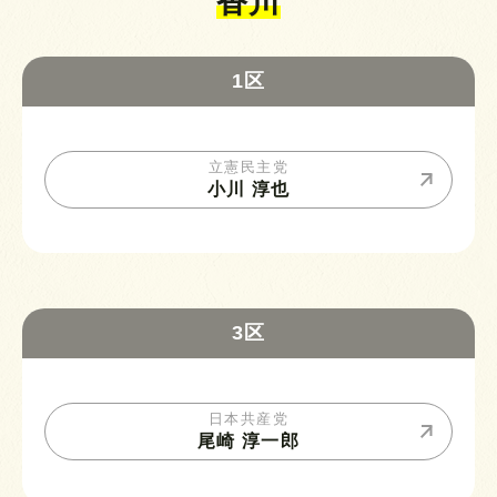
香川
1区
立憲民主党
小川 淳也
3区
日本共産党
尾崎 淳一郎