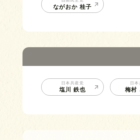
自由民主党
ながおか 桂子
日本共産党
日本
塩川 鉄也
梅村