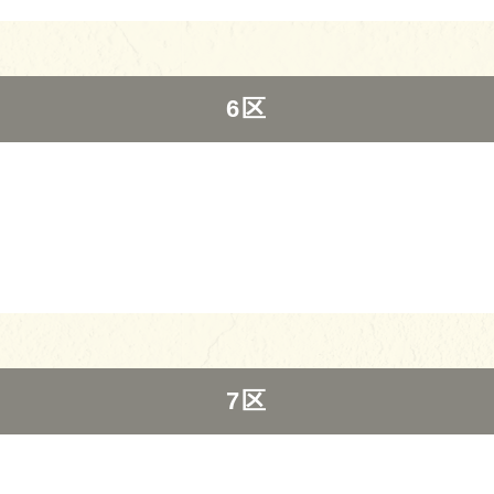
6区
7区