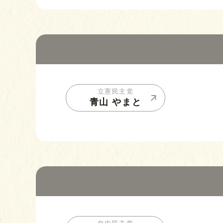
立憲民主党
青山 やまと