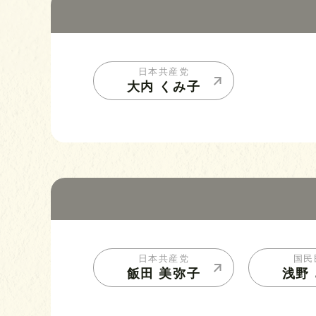
日本共産党
大内 くみ子
日本共産党
国民
飯田 美弥子
浅野