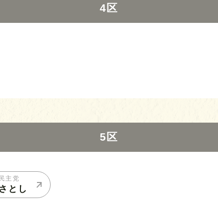
4区
5区
民主党
 さとし