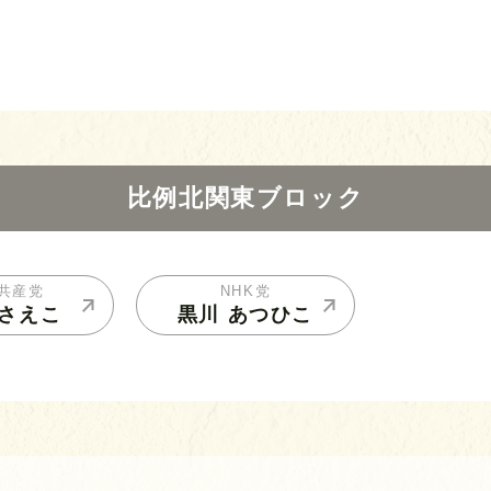
比例北関東ブロック
共産党
NHK党
 さえこ
黒川 あつひこ