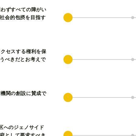
問わずすべての障がい
社会的包摂を目指す
アクセスする権利を保
うべきだとお考えで
権機関の創設に賛成で
地区へのジェノサイド
府として要求すべき