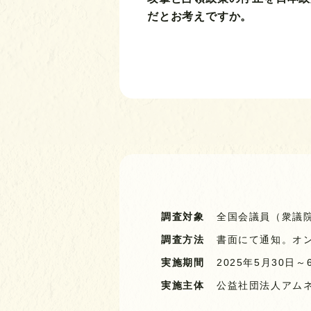
だとお考えですか。
調査対象
全国会議員（衆議
調査方法
書面にて通知。オ
実施期間
2025年5月30日～
実施主体
公益社団法人
アム