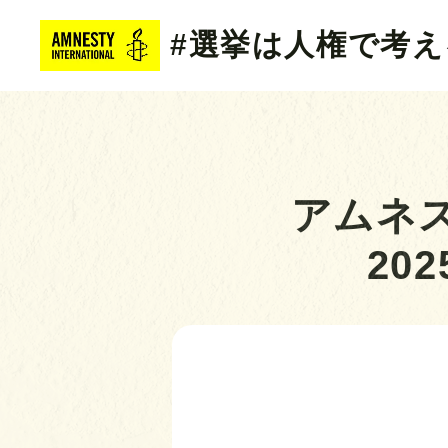
#選挙は人権で考え
アムネ
20