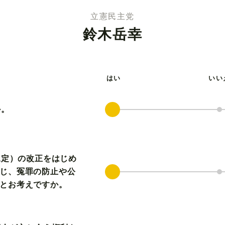
立憲民主党
鈴木岳幸
はい
いい
か。
規定）の改正をはじめ
じ、冤罪の防止や公
とお考えですか。