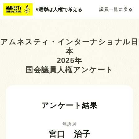
#選挙は人権で考える
議員一覧に戻る
アムネスティ・インターナショナル日
本
2025年
国会議員人権アンケート
アンケート結果
無所属
宮口 治子